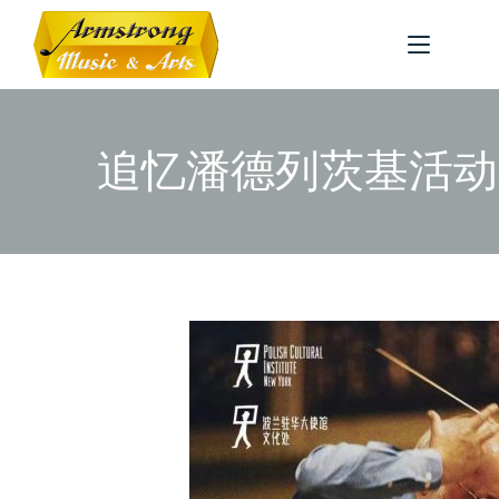
追忆潘德列茨基活动