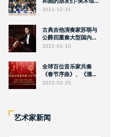
和她的朋友们-美术馆奇
幻夜》
2021-12-31
古典吉他演奏家苏萌与
公爵四重奏大型国内巡
演
2022-01-10
全球百位音乐家共奏
《春节序曲》、《溜冰
圆舞曲》
2022-02-25
艺术家新闻