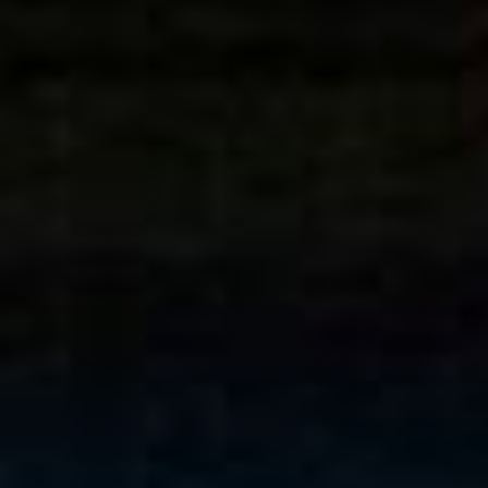
所到之处均受到广泛关注，不仅展现了陈锐卓越的
艺术实力，也印证了古典音乐在当代观众中的影响
力。
艺术家&巡演新闻
,
公司新闻
2025-12-11
阿列克谢耶夫中国巡演
2025 年 10 月至 11 月，俄派钢琴传奇德米特里・
阿列克谢耶夫开启中国 6 城巡演，相继于上海、广
州、北京、盐城、杭州、厦门登台献艺。此次巡演
中，大师不仅以近八旬高龄开设干货满满的大师