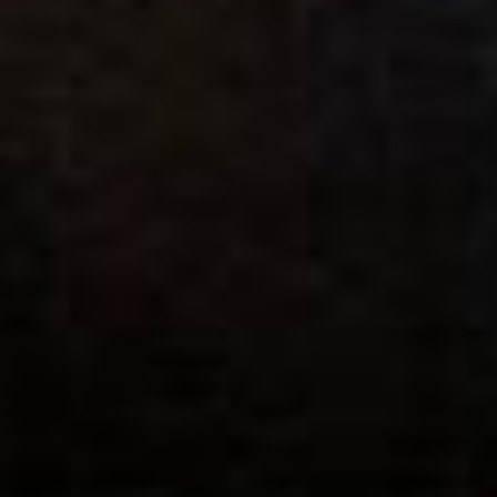
艺术家&巡演新闻
,
公司新闻
2025-12-11
陈锐2026年中国巡演
2026年5月17日至31日，小提琴家陈锐（Ray
Chen）2026中国巡演圆满举行。从广州启程，经
杭州、苏州、上海、深圳、无锡，最终于北京收
官。本次巡演反响热烈，多地演出开票后迅速售
罄，部分场次增设座席以满足观众观演需求。巡演