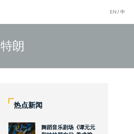
EN
/
中
斯特朗
热点新闻
舞蹈音乐剧场《谭元元