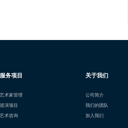
服务项目
关于我们
艺术家管理
公司简介
巡演项目
我们的团队
艺术咨询
加入我们