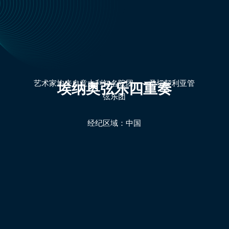
艺术家均来自意大利知名院团——圣切契利亚管
埃纳奥弦乐四重奏
弦乐团
经纪区域：中国