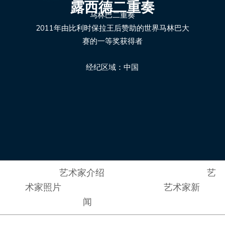
露西德二重奏
马林巴二重奏
2011年由比利时保拉王后赞助的世界马林巴大
赛的一等奖获得者
经纪区域：中国
艺术家介绍
艺
术家照片
艺术家新
闻