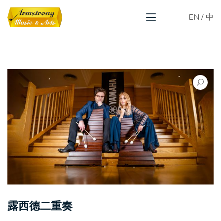
EN
/
中
露西德二重奏