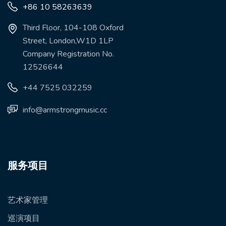
+86 10 58263639
Third Floor, 104-108 Oxford
Street, London,W1D 1LP
Company Registration No.
12526644
+44 7525 032259
info@armstrongmusic.cc
服务项目
艺术家管理
巡演项目