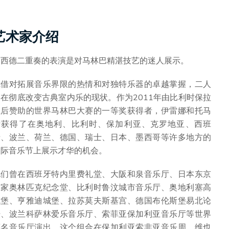
艺术家介绍
露西德二重奏的表演是对马林巴精湛技艺的迷人展示。
凭借对拓展音乐界限的热情和对独特乐器的卓越掌握，二人
旨在彻底改变古典室内乐的现状。作为2011年由比利时保拉
王后赞助的世界马林巴大赛的一等奖获得者，伊雷娜和托马
斯获得了在奥地利、比利时、保加利亚、克罗地亚、西班
牙、波兰、荷兰、德国、瑞士、日本、墨西哥等许多地方的
国际音乐节上展示才华的机会。
他们曾在西班牙特内里费礼堂、大阪和泉音乐厅、日本东京
国家奥林匹克纪念堂、比利时鲁汶城市音乐厅、奥地利塞高
城堡、亨雅迪城堡、拉苏莫夫斯基宫、德国布伦斯堡易北论
坛、波兰科萨林爱乐音乐厅、索菲亚保加利亚音乐厅等世界
著名音乐厅演出。这个组合在保加利亚索非亚音乐周、维也