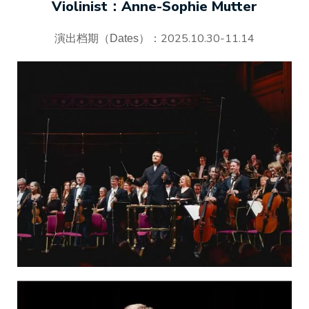
Violinist：Anne-Sophie Mutter
2025.10.30-11.14
演出档期（Dates）：