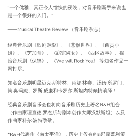
“一个优雅、真正令人愉快的夜晚，对音乐剧新手来说也
是一个很好的入门。”
——Musical Theatre Review （音乐剧杂志）
经典音乐剧《歌剧魅影》、《悲惨世界》、《西贡小
姐》、《芝加哥》、《窈窕淑女》、《西区故事》、摇
滚音乐剧《保镖》、《We will Rock You》 等知名作品一
网打尽。
知名音乐剧明星迈克·斯特林、肖娜·林赛、汤姆·所罗门、
简·奥玛妮、罗斯·威廉和卡罗尔·斯坦内特倾情演绎！
经典音乐剧音乐会也将向音乐剧历史上著名R&H组合
（作曲家理查德·罗杰斯与剧本创作大师汉默斯坦）以及
作曲家科尔·波特致敬。
*R&H代表作《南太平洋》，历史上仅有的8部获普利策