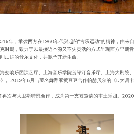
a）成立于2016年，承袭西方在1960年代兴起的“古乐运动”的精神
克时期，致力于以最接近本源又不失灵活的方式呈现西方早期音
间灿烂的音乐文化，并赋予其新生命。
海交响乐团演艺厅、上海音乐学院贺绿汀音乐厅、上海大剧院、
海》。2019年8月与著名舞蹈家黄豆豆合作帕赫贝尔的《D大调
并再次与大卫斯特恩合作，成为第一支被邀请的本土乐团。202