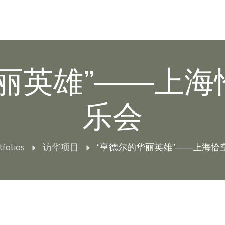
丽英雄”——上
乐会
tfolios
访华项目
“亨德尔的华丽英雄”——上海恰