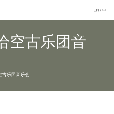
EN
/
中
海恰空古乐团音
空古乐团音乐会