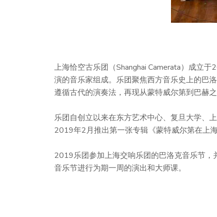
上海恰空古乐团（Shanghai Camerat
演的音乐家组成。乐团聚焦西方音乐史上的巴洛
遵循古代的演奏法，再现从蒙特威尔第到巴赫之
乐团自创立以来在东方艺术中心、复旦大学、上
2019年2月推出第一张专辑《蒙特威尔第在上
2019乐团参加上海交响乐团的巴洛克音乐节，
音乐节进行为期一周的演出和大师课。