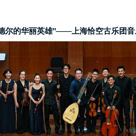
亨德尔的华丽英雄”——上海恰空古乐团音