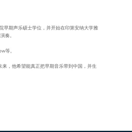
音乐学院早期声乐硕士学位，并开始在印第安纳大学雅
的演奏。
edow等。
未来，他希望能真正把早期音乐带到中国，并生