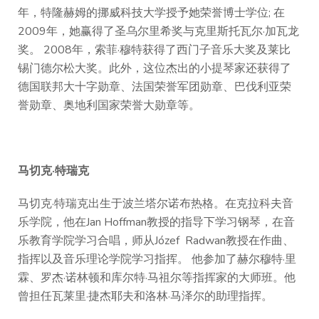
年，特隆赫姆的挪威科技大学授予她荣誉博士学位; 在
2009年，她赢得了圣乌尔里希奖与克里斯托瓦尔·加瓦龙
奖。 2008年，索菲·穆特获得了西门子音乐大奖及莱比
锡门德尔松大奖。此外，这位杰出的小提琴家还获得了
德国联邦大十字勋章、法国荣誉军团勋章、巴伐利亚荣
誉勋章、奥地利国家荣誉大勋章等。
马切克·特瑞克
马切克·特瑞克出生于波兰塔尔诺布热格。在克拉科夫音
乐学院，他在Jan Hoffman教授的指导下学习钢琴，在音
乐教育学院学习合唱，师从Józef Radwan教授在作曲、
指挥以及音乐理论学院学习指挥。 他参加了赫尔穆特·里
霖、罗杰·诺林顿和库尔特·马祖尔等指挥家的大师班。他
曾担任瓦莱里·捷杰耶夫和洛林·马泽尔的助理指挥。