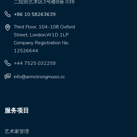
二院街艺术区3号楼B座 038
+86 10 58263639
Third Floor, 104-108 Oxford
Street, London,W1D 1LP
Company Registration No.
12526644
+44 7525 032259
info@armstrongmusic.cc
服务项目
艺术家管理