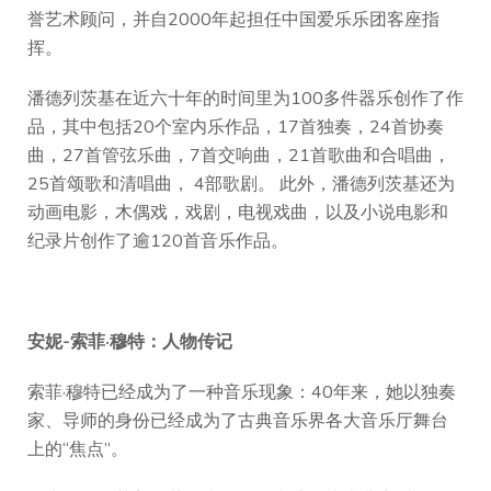
誉艺术顾问，并自2000年起担任中国爱乐乐团客座指
挥。
潘德列茨基在近六十年的时间里为100多件器乐创作了作
品，其中包括20个室内乐作品，17首独奏，24首协奏
曲，27首管弦乐曲，7首交响曲，21首歌曲和合唱曲，
25首颂歌和清唱曲， 4部歌剧。 此外，潘德列茨基还为
动画电影，木偶戏，戏剧，电视戏曲，以及小说电影和
纪录片创作了逾120首音乐作品。
安妮-索菲·穆特：人物传记
索菲·穆特已经成为了一种音乐现象：40年来，她以独奏
家、导师的身份已经成为了古典音乐界各大音乐厅舞台
上的“焦点”。