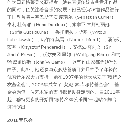
作为四届格莱美奖获得者，她在表演传统古典音乐作品
的同时，也关注着音乐的发展：她已经为26首作品进行
了世界首演 – 塞巴斯蒂安·库瑞尔（Sebastian Currier），
亨利·杜替耶（Henri Dutilleux）, 索非亚·古拜杜丽娜
（Sofia Gubaidulina），鲁托斯拉夫斯基（Witold
Lutoslawski），诺伯特·莫雷（Norbert Moret），潘德列
茨基（Krzysztof Penderecki），安德烈·普列文（Sir
André Previn），沃尔夫冈·里姆（Wolfgang Rihm）和约
翰·威廉姆斯（John Williams），这些作曲家都为她写过
曲子。此外，她还参与众多慈善项目并且给予了年轻的
优秀音乐家大力支持：她在1997年的秋天成立了“穆特之
友基金会”，2008年成立了“安妮-索菲·穆特基金会”，基
金会为每一位艺术家的支持都是度身定制的。自2011年
起，穆特更多的开始同“穆特名家弦乐团”一起站在舞台上
进行演出。
2018音乐会