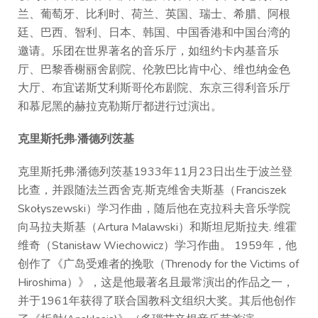
兰、葡萄牙、比利时、荷兰、英国、瑞士、希腊、阿根
廷、巴西、智利、日本、韩国、中国香港和中国台湾的
邀请。乐团在世界著名的音乐厅，如纽约卡内基音乐
厅、巴黎香榭丽舍剧院、伦敦巴比肯中心、维也纳金色
大厅、布宜诺斯艾利斯哥伦布剧院、东京三得利音乐厅
和慕尼黑的赫拉克勒斯厅都进行过演出。
克里斯托弗·潘德列茨基
克里斯托弗·潘德列茨基1933年11月23日出生于波兰登
比查，并跟随法兰西舍克·斯克维舍夫斯基（Franciszek
Skołyszewski）学习作曲，随后他在克拉科夫音乐学院
向马拉夫斯基（Artura Malawski）和斯坦尼斯拉夫. 维霍
维奇（Stanisław Wiechowicz）学习作曲。 1959年，他
创作了《广岛受难者的挽歌（Threnody for the Victims of
Hiroshima）》，这是他最著名且最常演出的作品之一，
并于1961年获得了联合国教科文组织大奖。其后他创作