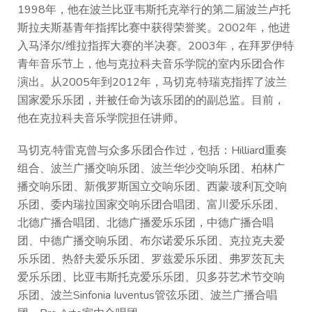
1998年，他在波兰比亚韦斯托克举行的第二届波兰卢托
斯拉夫斯基青年指挥比赛中获得荣誉奖。2002年，他进
入马泽尔/维拉指挥大赛的半决赛。2003年，在拜罗伊特
青年音乐节上，他与克拉科夫音乐学院的室内乐团合作
演出。从2005年到2012年，马切克·特瑞克指挥了波兰
国家爱乐乐团，并被任命为该乐团的的副总监。目前，
他在克拉科夫音乐学院担任讲师。
马切克·特雷克曾与众多乐团合作过，包括：Hilliard重奏
组合、波兰广播交响乐团、波兰华沙交响乐团、柏林广
播交响乐团、新俄罗斯国立交响乐团、西蒙·玻利瓦交响
乐团、委内瑞拉国家交响乐团合唱团、富川爱乐乐团、
北德广播合唱团、北德广播爱乐乐团，中德广播合唱
团、中德广播交响乐团、布尔诺爱乐乐团、克拉克夫爱
乐乐团、热舒夫爱乐乐团、罗兹爱乐乐团、弗罗茨瓦夫
爱乐乐团、比亚韦斯托克爱乐乐团、贝多芬艺术节交响
乐团、波兰Sinfonia Iuventus管弦乐团、波兰广播合唱