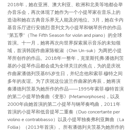
2018年，她在亚洲、澳大利亚、欧洲和北美等地都会举
办音乐会，再次体现了她作为一个小提琴家在音乐上的
造诣和她在古典音乐界无人能及的地位。3月，她在卡内
基音乐厅进行安德烈·普列文为小提琴和钢琴所作的作品
“第五季”（The Fifth Season for violin and piano）的全球
首演。十一月，她将再次向世界探索展示音乐的未知领
域，首演韩国作曲家陈银淑（Chin Un-suk）为两把小提
琴所创作的作品。2018年一整年，克里斯托弗·潘德列茨
基的小提琴作品都会成为全球关注的焦点，为的是庆祝
作曲家潘德列茨基85岁生日，并纪念他和索菲·穆特之间
多年的友谊。为了庆祝这位波兰作曲家的寿辰，她将演
奏潘德列茨基为她所作的作品——1995年索菲·穆特首演
的第二小提琴协奏曲《变形》(Metamorphoses)，以及
2000年由她首演的第二小提琴与钢琴奏鸣曲，2011年
首演的小提琴和低音提琴二重奏（Duo concertante per
violino e contrabbasso）以及小提琴独奏弗利亚舞曲（La
Follia）（2013年首演）。所有潘德列夫茨基为她所作的