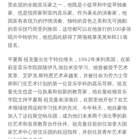
受欢迎的全能音乐家之一，他既是小提琴和中提琴独奏
家、也是指挥家和室内音乐家。作为著名的演奏家，他
因富有表现力的抒情演奏、独特的音色之美和无可挑剔
的音乐技巧而受到推崇，这些都可以在他发行的100多张
唱片中聆听到，他也因此获得了两项格莱美奖®和21项
提名。
平夏斯·祖克曼出生于特拉维夫，1962年来到美国，在茱
莉亚音乐学院跟随伊凡·加拉米安学习。他曾被授予艺术
奖章、艾萨克·斯特恩艺术卓越奖，并被任命为劳力士导
师和门生艺术计划的第一位音乐学科的器乐导师。祖克
曼先生也是一位执着和创新的教育家，他在曼哈顿音乐
学院主持平夏斯·祖克曼表演项目，在那里他开创了在艺
术领域使用远程学习技术的先河。今年秋天，他自豪地
加入了达拉斯交响乐团，成为他们未来两个演出季的新
任艺术和首席教育合作伙伴。祖克曼目前担任加拿大国
家艺术中心管弦乐团的桂冠指挥，并担任其青年艺术家