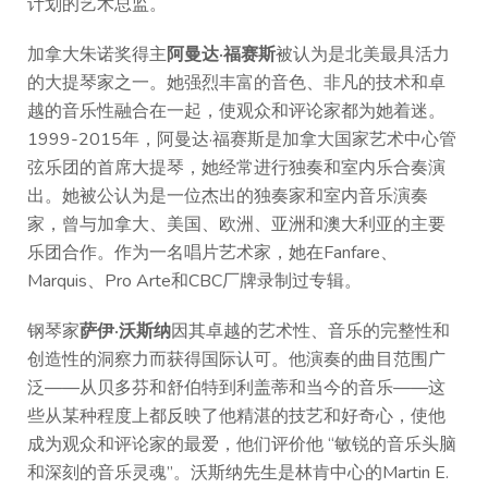
计划的艺术总监。
加拿大朱诺奖得主
阿曼达·福赛斯
被认为是北美最具活力
的大提琴家之一。她强烈丰富的音色、非凡的技术和卓
越的音乐性融合在一起，使观众和评论家都为她着迷。
1999-2015年，阿曼达·福赛斯是加拿大国家艺术中心管
弦乐团的首席大提琴，她经常进行独奏和室内乐合奏演
出。她被公认为是一位杰出的独奏家和室内音乐演奏
家，曾与加拿大、美国、欧洲、亚洲和澳大利亚的主要
乐团合作。作为一名唱片艺术家，她在Fanfare、
Marquis、Pro Arte和CBC厂牌录制过专辑。
钢琴家
萨伊·沃斯纳
因其卓越的艺术性、音乐的完整性和
创造性的洞察力而获得国际认可。他演奏的曲目范围广
泛——从贝多芬和舒伯特到利盖蒂和当今的音乐——这
些从某种程度上都反映了他精湛的技艺和好奇心，使他
成为观众和评论家的最爱，他们评价他 “敏锐的音乐头脑
和深刻的音乐灵魂”。沃斯纳先生是林肯中心的Martin E.