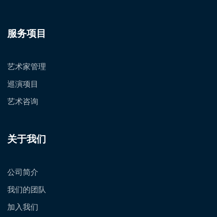
服务项目
艺术家管理
巡演项目
艺术咨询
关于我们
公司简介
我们的团队
加入我们