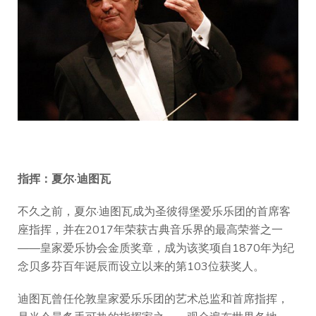
指挥：夏尔·迪图瓦
不久之前，夏尔·迪图瓦成为圣彼得堡爱乐乐团的首席客
座指挥，并在2017年荣获古典音乐界的最高荣誉之一
——皇家爱乐协会金质奖章，成为该奖项自1870年为纪
念贝多芬百年诞辰而设立以来的第103位获奖人。
迪图瓦曾任伦敦皇家爱乐乐团的艺术总监和首席指挥，