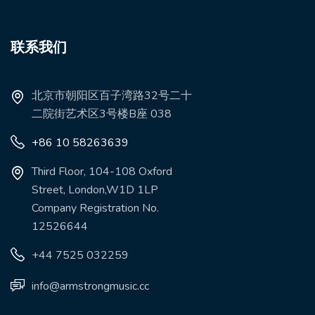
联系我们
北京市朝阳区百子湾路32号二十
二院街艺术区3号楼B座 038
+86 10 58263639
Third Floor, 104-108 Oxford
Street, London,W1D 1LP
Company Registration No.
12526644
+44 7525 032259
info@armstrongmusic.cc