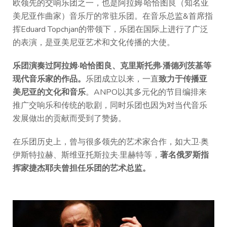
欧领先的交响乐团之一，也是阿拉姆·哈恰图良（知名亚
美尼亚作曲家）音乐厅的常驻乐团。在音乐总监&首席指
挥Eduard Topchjan的带领下，乐团在国际上进行了广泛
的表演，是亚美尼亚艺术和文化传播的大使。
乐团演奏过阿拉姆·哈恰图良、克里斯托弗·潘德列茨基等
现代音乐家的作品。
乐团成立以来，一直
致力于传播亚
美尼亚的文化和音乐
。ANPO以其多元化的节目编排来
推广交响乐和传统的歌剧，同时乐团也因为对当代音乐
发展做出的贡献而受到了赞扬。
在乐团历史上，曾与很多领先的艺术家合作，如大卫·奥
伊斯特拉赫、斯维亚托斯拉夫·里赫特等，
著名俄罗斯指
挥家捷杰耶夫曾担任乐团的艺术总监。