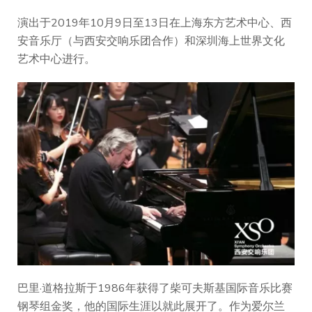
演出于2019年10月9日至13日在上海东方艺术中心、西
安音乐厅（与西安交响乐团合作）和深圳海上世界文化
艺术中心进行。
巴里·道格拉斯于1986年获得了柴可夫斯基国际音乐比赛
钢琴组金奖，他的国际生涯以就此展开了。作为爱尔兰