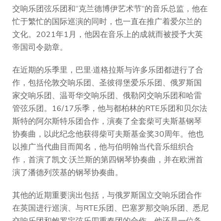
交响乐团弦乐团和“克兰德博伊艺术节”的音乐总监，他在
忙于繁忙的国际巡演的同时，也一直在推广着爱尔兰的
文化。2021年1月，他因在音乐上的成就而被授予大英
帝国司令勋章。
在近期的乐季里，巴里·道格拉斯与许多乐团都进行了合
作，包括伦敦交响乐团、圣彼得堡爱乐乐团、俄罗斯国
家交响乐团、温哥华交响乐团、俄勒冈交响乐团和哈雷
管弦乐团。16/17乐季，他与都柏林的RTE乐团和贝尔法
斯特的阿尔斯特乐团合作，演奏了全套柴可夫斯基钢琴
协奏曲，以此纪念他获得柴可夫斯基金奖30周年。他也
以推广当代曲目而闻名，他与伯明翰当代音乐组织合
作，首演了凯文·沃兰斯的第四钢琴协奏曲，并在欧洲首
演了潘德列茨基的钢琴协奏曲。
其他的近期重要演出包括，与俄罗斯国立交响乐团合作
在英国进行巡演、与RTE乐团、巴塞罗那交响乐团、悉尼
交响乐团和鲍罗定弦乐四重奏团的合作。他还是一位备