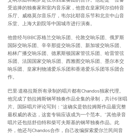
受追捧的独奏家和室内音乐家，他曾在皇家阿尔伯特音
乐厅、威格莫尔音乐厅，韦尔比耶音乐节和北京中山音
乐堂、上海大剧院等中国城市进行演奏。
他曾经与BBC苏格兰交响乐团、伦敦交响乐团、俄罗斯
国际交响乐团、辛辛那提交响乐团、新加坡交响乐团、
柏林广播交响乐团、德累斯顿国家管弦乐团、哈雷管弦
乐团、法国国家交响乐团、西雅图交响乐团、墨尔本交
响乐团、皇家利物浦爱乐乐团和香港爱乐乐团等乐团合
作。
巴里·道格拉斯所有录制的唱片都有Chandos独家代理。
他完成了勃拉姆斯钢琴独奏作品全集的录制，共计6张唱
片。国际唱片评论写到：“这确实是勃拉姆斯作品最完整
最权威的表达，这套专辑应该成为一个范本。”其他录音
唱片还包括舒伯特和柴可夫斯基的钢琴独奏作品。此
外，他还与Chandos合作，自己改编探索爱尔兰民间音