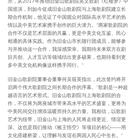
示，从2017年推动旧金山歌剧院英文歌剧《红楼梦》中
国巡演，到如今促成旧金山歌剧院与上海歌剧院建立长
期合作机制，他见证了中国观众对国际高水平艺术的热
情以及中美艺术家携手创作的巨大潜力。“两家歌剧院的
合作不仅是艺术层面的共赢，更是中美文化互鉴、民心
相通的具体实践。作为旧金山市长随行团成员，能够参
与并推动这一合作，我深感荣幸。我期待未来双方在剧
目共创、人才互访等领域结出更多硕果，也期待看到更
多中美文化机构像这样携手同行。”
旧金山歌剧院董事会董事何吴筱英指出，此次签约将开
启两个伟大歌剧院之间长期合作的序幕。“歌剧是一种超
越语言的艺术形式。旧金山歌剧院与上海歌剧院的合
作，不仅将为两座城市带来高水平的艺术盛宴，更将为
中美民间交往增添温暖而持久的力量。我相信，以歌剧
艺术为纽带，旧金山与上海的人民将走得更近、情谊更
深。这也是我们推动《猴王悟空》等项目的初心——用
文化搭建桥梁，让理解与友谊在两国人民心中生长。”