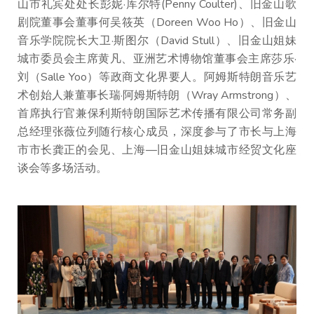
山市礼宾处处长彭妮·库尔特(Penny Coulter)、旧金山歌
剧院董事会董事何吴筱英（Doreen Woo Ho）、旧金山
音乐学院院长大卫·斯图尔（David Stull）、旧金山姐妹
城市委员会主席黄凡、亚洲艺术博物馆董事会主席莎乐·
刘（Salle Yoo）等政商文化界要人。阿姆斯特朗音乐艺
术创始人兼董事长瑞·阿姆斯特朗（Wray Armstrong）、
首席执行官兼保利斯特朗国际艺术传播有限公司常务副
总经理张薇位列随行核心成员，深度参与了市长与上海
市市长龚正的会见、上海—旧金山姐妹城市经贸文化座
谈会等多场活动。