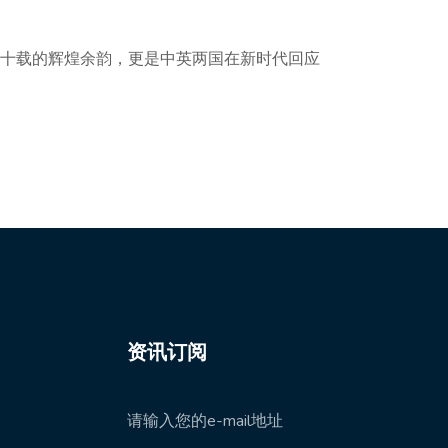
十载的辉煌余韵，更是中英两国在新时代回应
资讯订阅
请输入您的e-mail地址