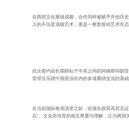
在西部文化重镇成都，合作同样被赋予开创历史
入的不仅是顶级艺术，更是一整套推动艺术生态
此次签约由长期耕耘于中英之间的阿姆斯特朗音
雷管弦乐团中国巡演在内的多项重磅交流的基础
在当前国际格局演变之际，此项在政府高层见证
石”。文化所培育的相互尊重与理解，正为两国