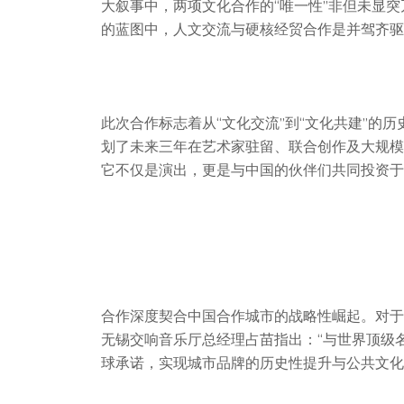
大叙事中，两项文化合作的“唯一性”非但未显
的蓝图中，人文交流与硬核经贸合作是并驾齐驱
此次合作标志着从“文化交流”到“文化共建”的
划了未来三年在艺术家驻留、联合创作及大规模
它不仅是演出，更是与中国的伙伴们共同投资于
合作深度契合中国合作城市的战略性崛起。对于
无锡交响音乐厅总经理占苗指出：“与世界顶级
球承诺，实现城市品牌的历史性提升与公共文化