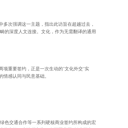
华中多次强调这一主题，指出此访旨在超越过去，
畴的深度人文连接。文化，作为无需翻译的通用
两项重要签约，正是一次生动的“文化外交”实
的情感认同与民意基础。
绿色交通合作等一系列硬核商业签约所构成的宏