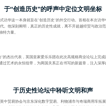
于“创造历史”的呼声中定位文明坐标
式访华这一本身就旨在“创造历史”的外交行动。首相在本次访
代。他深刻阐明，真正的历史性成就，离不开超越经贸与政治范
独特力量。
力”的杰出代表，英国皇家爱乐乐团在此次高规格商业论坛上完成
在通过艺术的永恒纽带，为两国关系正在书写的新篇章，注入深厚
于历史性论坛中聆听文明和声
英中贸易协会与京东深化数字贸易、利物浦市与奇瑞商用车拓展