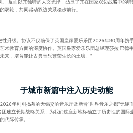
突兀，反而以其独特的人文光泽，凸显了其在国家双边战略中的特
的双轮，共同驱动双边关系稳步前行。
历史性升级。协议不仅确保了英国皇家爱乐乐团2026年80周年携
艺术教育方面的深度协作。英国皇家爱乐乐团总经理莎拉·巴德韦
未来，培育能让古典音乐繁荣生长的土壤。”
于城市新篇中注入历史动能
2026年刚刚揭幕的无锡交响音乐厅及新晋“世界音乐之都”无
名团建立长期战略关系，为我们这座新地标确立了历史性的国际坐
的代际传承。”