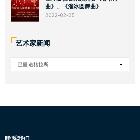
曲》、《溜冰圆舞曲》
2022-02-25
艺术家新闻
联系我们