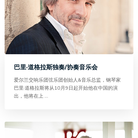
巴里·道格拉斯独奏/协奏音乐会
爱尔兰交响乐团弦乐团创始人&音乐总监，钢琴家
巴里·道格拉斯将从10月9日起开始他在中国的演
出，他将在上
…