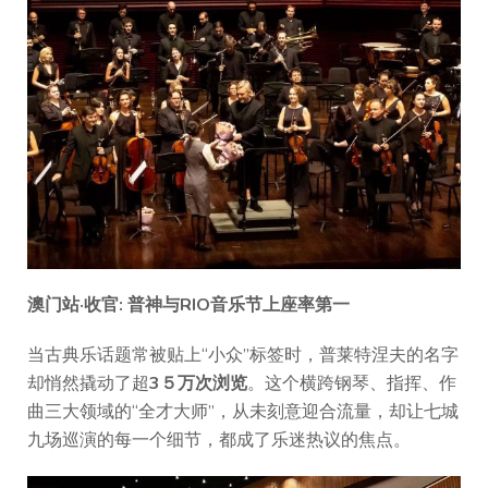
澳门站·收官: 普神与RIO
音乐节上座率第一
当古典乐话题常被贴上“小众”标签时，普莱特涅夫的名字
却悄然撬动了超
3５万次浏览
。这个横跨钢琴、指挥、作
曲三大领域的“全才大师”，从未刻意迎合流量，却让七城
九场巡演的每一个细节，都成了乐迷热议的焦点。