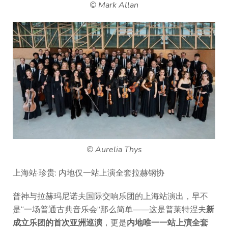
© Mark Allan
© Aurelia Thys
上海站·珍贵: 内地仅一站上演全套拉赫钢协
普神与拉赫玛尼诺夫国际交响乐团的上海站演出，早不
是“一场普通古典音乐会”那么简单——这是普莱特涅夫
新
成立乐团的首次亚洲巡演
，更是
内地唯一一站上演全套