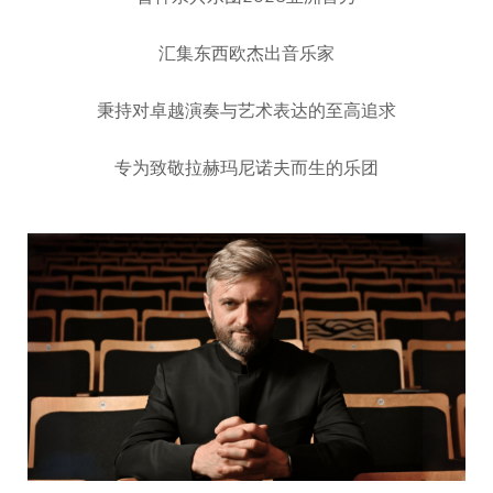
汇集东西欧杰出音乐家
秉持对卓越演奏与艺术表达的至高追求
专为致敬拉赫玛尼诺夫而生的乐团