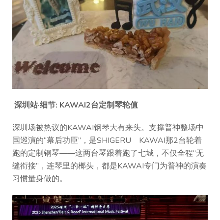
深圳站·细节:
KAWAI
2台定制琴轮值
深圳场被热议的
KAWAI
钢琴大有来头。支撑普神整场中
国巡演的“幕后功臣”，是SHIGERU KAWAI那2台轮着
跑的定制钢琴——这两台琴跟着跑了七城，不仅全程“无
缝衔接”，连琴里的榔头，都是
KAWAI
专门为普神的演奏
习惯量身做的。