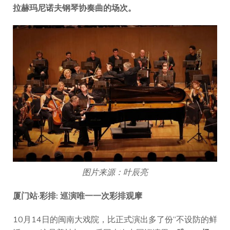
拉赫玛尼诺夫钢琴协奏曲
的场次。
图片来源：叶辰亮
厦门
站·彩排: 巡演
唯一一次彩排观摩
10月14日的闽南大戏院，比正式演出多了份“不设防的鲜