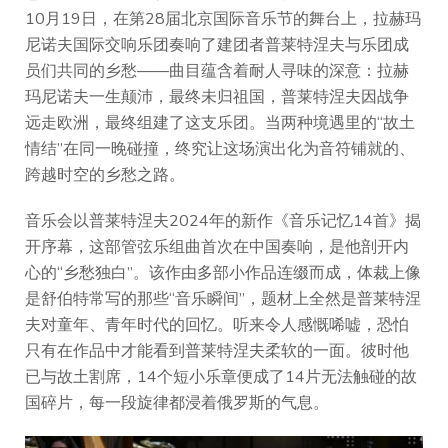
10月19日，在第28届北京国际音乐节的舞台上，拉赫玛
尼诺夫国际交响乐团奏响了建团者普莱特涅夫与乐团成
员们共同的乡愁——曲目蕴含着耐人寻味的深意：拉赫
玛尼诺夫一生颠沛，最终未归祖国，普莱特涅夫因战争
远走欧洲，最终组建了这支乐团。当两种境遇里的“故土
情结”在同一晚碰撞，终究让这场演出化为音符铺就的、
跨越时空的乡愁之路。
音乐会以普莱特涅夫2024年的新作《音乐记忆14首》揭
开序幕，这部管弦乐组曲首次在中国奏响，是他剖开内
心的“乡愁独白”。该作由多部小作品连缀而成，体裁上像
是舒伯特常写的那些“音乐瞬间”，题材上全然是普莱特涅
夫对童年、青年时代的回忆。听来令人感慨唏嘘，恐怕
只有在作品中才能看到普莱特涅夫柔软的一面。彼时他
已与故土割席，14个短小乐章便成了14片无法触碰的故
国碎片，每一段旋律都浸着俄罗斯的气息。