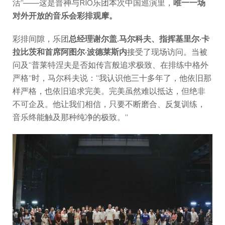
活”——这是普神与RIO乐团本次中国巡演里，
唯一一场
对外开放的音乐会彩排观摩。
彩排间隙，乐团
总经理谢尔盖.马尔科夫、指挥基里尔·卡
拉比茨和首席阿图尔·波德莱斯内
接受了现场访问。当被
问及“普莱特涅夫是否如传言般追求极致、在排练中格外
严格”时，马尔科夫说：“我认识他三十多年了，他依旧那
样严格，也依旧追求完美。完美虽然难以抵达，但绝非
不可企及。他让我们相信，只要不断磨合、反复训练，
音乐终能触及那种纯净的极致。”