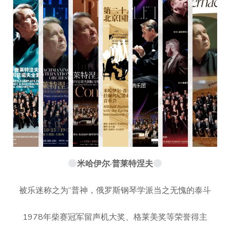
米哈伊尔·普莱特涅夫
被乐迷称之为“普神，俄罗斯钢琴学派当之无愧的泰斗
1978年柴赛冠军留声机大奖、格莱美奖等荣誉得主