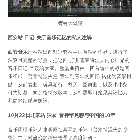
闽南大戏院
西安站·日记: 关于
音乐记忆的私人注解
西安音乐厅
在演出前对这套在中国首演的作品，进行了
深刻且完整的导赏，把这部“打开普莱特涅夫内心世界的
音乐日记”呈现给大家。整套曲目由十四首短小的标题音
乐组成，普莱特涅夫把“童年到青年的回忆”转化为音景拼
贴：从前奏曲、玩具游行、秋天、圆舞曲，以及小小柴
可夫斯基、向瓦格纳致敬等，从标题即可窥见其记忆万
花筒的细腻与斑斓。
10月22日北京站·独家: 普神罕见聊与中国的10年
音乐周报乐评人张听雨在其写的乐评《普莱特涅夫的乡
愁》中，对当晚的演出给予了高度评价：